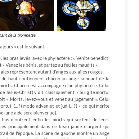
nant de la trompette.
jours » est le suivant :
 les bras levés, avec le phylactère : « Venite benedicti
it « Venez les bénis, et partez au feu les maudits ».
rales représentent autant d'anges aux ailes rouges.
s du haut contiennent chacun un ange sonnant de la
s morts. Chacun est accompagné d'un phylactère. Celui
de Jésus-Christ) y dit, classiquement, « Surgite mortui
soit « Morts, levez-vous et venez au jugement ». Celui
mortui (…?) modo adveniet et jud (…?) », ce qui mérite
se (une aide sera bienvenue).
es bas montrent enfin les morts qui sortent de leurs
isés principalement dans ce beau jaune d'argent qui
vitrail de l'époque. La scène de gauche montre un ange