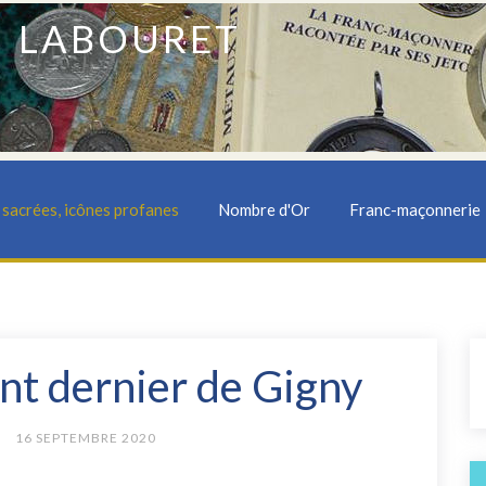
 LABOURET
sacrées, icônes profanes
Nombre d'Or
Franc-maçonnerie
nt dernier de Gigny
16 SEPTEMBRE 2020