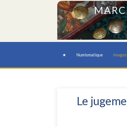
MARC
★
Numismatique
Images 
Le jugeme