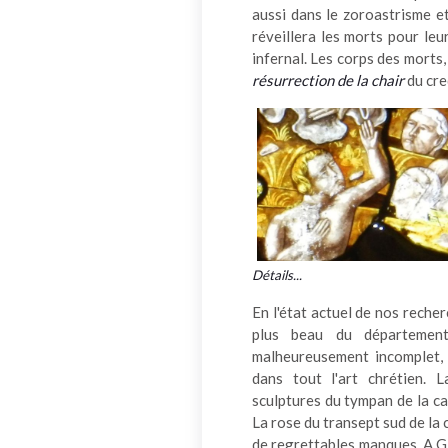
aussi dans le zoroastrisme et
réveillera les morts pour leur
infernal. Les corps des morts,
résurrection de la chair
du cre
Détails...
En l'état actuel de nos rech
plus beau du département
malheureusement incomplet,
dans tout l'art chrétien. 
sculptures du tympan de la ca
La rose du transept sud de la 
de regrettables manques. A G