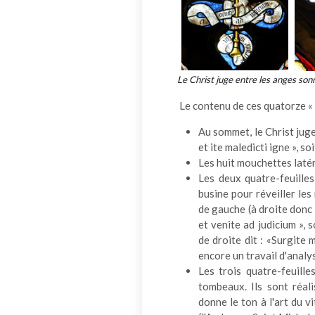
Le Christ juge entre les anges son
Le contenu de ces quatorze « a
Au sommet, le Christ juge,
et ite maledicti igne », so
Les huit mouchettes laté
Les deux quatre-feuille
busine pour réveiller le
de gauche (à droite donc 
et venite ad judicium », 
de droite dit : «Surgite 
encore un travail d'analy
Les trois quatre-feuill
tombeaux. Ils sont réal
donne le ton à l'art du 